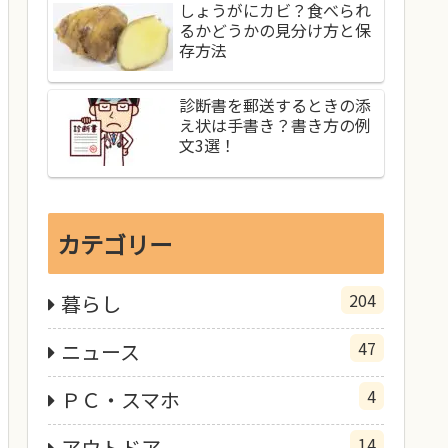
しょうがにカビ？食べられ
るかどうかの見分け方と保
存方法
診断書を郵送するときの添
え状は手書き？書き方の例
文3選！
カテゴリー
204
暮らし
47
ニュース
4
ＰＣ・スマホ
14
アウトドア