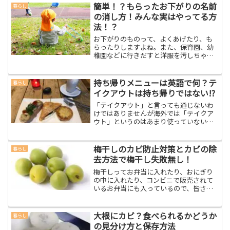
簡単！？もらったお下がりの名前
す…筆者は、まさにそんなタ...
暮らし
の消し方！みんな実はやってる方
法！？
お下がりのものって、よくあげたり、も
らったりしますよね。また、保育園、幼
稚園などに行きだすと洋服を汚しちゃっ
てお着替えしました～。とか毎日言われ
たりして、一日行くだけで何日分だ？と
思うこともあると思います。そんな時に
持ち帰りメニューは英語で何？テ
暮らし
助かるのは、お下がりです...
イクアウトは持ち帰りではない!?
「テイクアウト」と言っても通じないわ
けではありませんが海外では「テイクア
ウト」というのはあまり使っていないの
です。正しい英語はなんでしょう！？フ
ァーストフード店でのお持ち帰り。「持
ち帰り」＝「テイクアウト」だと思って
梅干しのカビ防止対策とカビの除
暮らし
いる人も多いですよね。日...
去方法で梅干し失敗無し！
梅干しってお弁当に入れたり、おにぎり
の中に入れたり、コンビニで販売されて
いるお弁当にも入っているので、皆さん
よく知っているし食べられていますよ
ね。学生の頃、母がお弁当に必ず梅干し
を入れてくれていて一番最後にすっぱい
大根にカビ？食べられるかどうか
暮らし
梅干しを食べるのが楽しみで...
の見分け方と保存方法