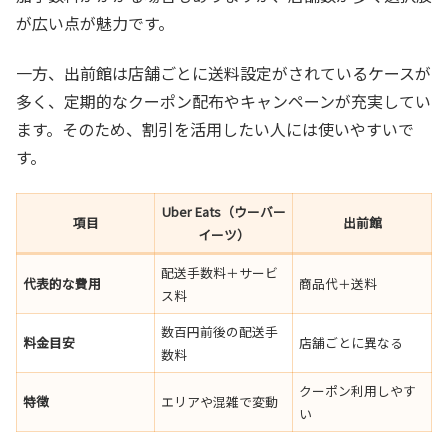
が広い点が魅力です。
一方、出前館は店舗ごとに送料設定がされているケースが
多く、定期的なクーポン配布やキャンペーンが充実してい
ます。そのため、割引を活用したい人には使いやすいで
す。
Uber Eats（ウーバー
項目
出前館
イーツ）
配送手数料＋サービ
代表的な費用
商品代＋送料
ス料
数百円前後の配送手
料金目安
店舗ごとに異なる
数料
クーポン利用しやす
特徴
エリアや混雑で変動
い