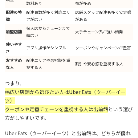
数料あり
布が多め
配達の特
配達員数が多く対応エリ
店舗スタッフ配達も多く安定感
徴
アが広い
がある
個人店からチェーンまで
加盟店舗
大手チェーン系が強い傾向
幅広い
使いやす
アプリ操作がシンプル
クーポンやキャンペーンが豊富
さ
おすすめ
配達エリアや選択肢を重
割引や安心感を重視する人
な人
視する人
つまり、
幅広い店舗から選びたい人はUber Eats（ウーバーイー
ツ）
クーポンや定番チェーンを重視する人は出前館
という選び
方がしやすいです。
Uber Eats（ウーバーイーツ）と出前館は、どちらが優れ