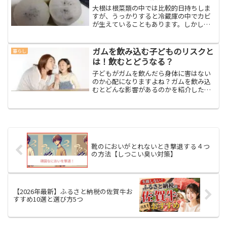
大根は根菜類の中では比較的日持ちしま
すが、うっかりすると冷蔵庫の中でカビ
が生えていることもあります。しかしそ
のカビの生え方には特徴があって、切り
口や皮に黒く変色した斑点のようなもの
が付いていることもあります。買って来
ガムを飲み込む子どものリスクと
暮らし
たばかりの大根でも、切っ...
は！飲むとどうなる？
子どもがガムを飲んだら身体に害はない
のか心配になりますよね？ガムを飲み込
むとどんな影響があるのかを紹介したい
と思います！
靴のにおいがとれないとき撃退する４つ
の方法【しつこい臭い対策】
【2026年最新】ふるさと納税の佐賀牛お
すすめ10選と選び方5つ