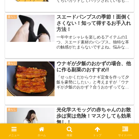
くらいカットしてパックされているもの
が多いですね。天ぷら用とか煮込み用に
カットされているものは別として、それ
以外はほとんどがかぼちゃの種とワタが
スエードパンプスの季節！面倒く
暮らし
付いたままの状態で売ら...
さくない！知って得するお手入れ
方法！
一年中オシャレを楽しめるアイテムの1
つ、スエード素材のパンプス。独特な革
の触感がたまらないですよね。悩みなの
が汚れがついてしまうとなかなか落ちな
いということ…なので雨の日には履かな
いようにしていたりします。そんな方も
ウナギが夕飯のおかずの場合、他
暮らし
多いと思います。でもせっ...
に作る副菜のおすすめ‼
「せっかくだからウナギ定食を作って夕
飯を豪勢にしたい」と考えますが「ウナ
ギが夕飯のおかず？合うおかずってなん
だろう」と悩む方もいますね。ウナギは
栄養も豊富で疲れた体にも最適。甘ダレ
と少し焦げた風味も最高においしいのが
ウナギですね。シーズンに...
光化学スモッグの赤ちゃんのお散
暮らし
歩は実は危険！マスクしても効果
無し！
「光化学スモッグが～」という役所から
の放送を聞くことがありますよね。小学
メニュー
ホーム
検索
トップ
サイドバー