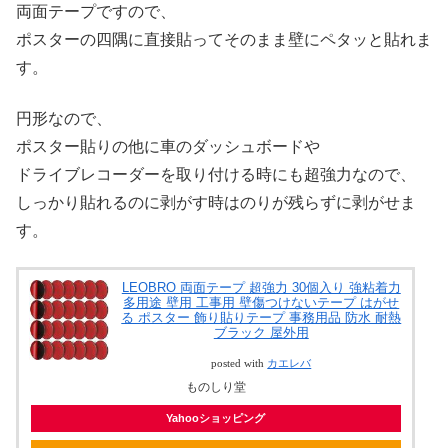
両面テープですので、
ポスターの四隅に直接貼ってそのまま壁にペタッと貼れま
す。
円形なので、
ポスター貼りの他に車のダッシュボードや
ドライブレコーダーを取り付ける時にも超強力なので、
しっかり貼れるのに剥がす時はのりが残らずに剥がせま
す。
LEOBRO 両面テープ 超強力 30個入り 強粘着力
多用途 壁用 工事用 壁傷つけないテープ はがせ
る ポスター 飾り貼りテープ 事務用品 防水 耐熱
ブラック 屋外用
posted with
カエレバ
ものしり堂
Yahooショッピング