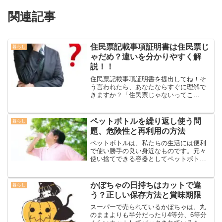
関連記事
住民票記載事項証明書は住民票じ
暮らし
ゃだめ？違いを分かりやすく解
説！！
住民票記載事項証明書を提出してね！そ
う言われたら、あなたならすぐに理解で
きますか？「住民票じゃないってこ
と？」「住民票じゃダメなの？」って思
っちゃいます！このように思う方もきっ
といると思いますので住民票記載事項証
ペットボトルを繰り返し使う問
暮らし
明書について紹介します。今の...
題、危険性と再利用の方法
ペットボトルは、私たちの生活には便利
で使い勝手の良い身近なものです。元々
使い捨てできる容器としてペットボトル
が作られました。つまり、繰り返し使う
ことを想定しては作っていないというこ
とですね。考えてみたらそうですよね？
かぼちゃの日持ちはカットで違
暮らし
水筒などを見ても分かるよ...
う？正しい保存方法と賞味期限
スーパーで売られているかぼちゃは、丸
のままよりも半分だったり4等分、6等分