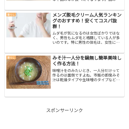
では一番の王様「松茸」が食べたくなり
ますね！しかし高級食材なので、そうそ
う食卓に上がる機会が多いものでもあり
メンズ脱毛クリーム人気ランキン
暮らし
ません。それゆえに、いざ...
グのおすすめ！安くてコスパ抜
群！
ムダ毛が気になるのは女性ばかりではな
く、男性もムダ毛と格闘している人が多
いのです。特に男性の体毛は、女性に比
べて太くて硬く毛量も多いので処理する
のも大変だったりしますね。その脱毛ク
リームについて、メンズ用の脱毛クリー
みそ汁一人分を鍋無し簡単美味し
暮らし
ムで安くておすすめのご紹...
く作る方法！
味噌汁をのみたいとき、一人分だけって
作るのは面倒ですよね。市販の即席みそ
汁は乾燥タイプや生味噌のタイプなど美
味しいものもあります。でも毎日のこと
となると金銭的に大変です。みそ汁一人
分を鍋無し簡単美味しく作る方法を紹介
します。
スポンサーリンク