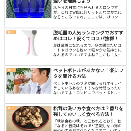
違いを理解しよう
私たちの日常にも見られるガロンです
が、これは実際に何リットルなのか気に
なるところですね。ここでは、ガロンの
基礎知識とその使われ方を見てみましょ
う。ガロンは体積の単位ガロンはラテン
語で容器を意味する「gallēta」が語源の
脱毛器の人気ランキングでおすす
暮らし
計量単位で、特にイ...
めはコレ！安くてコスパ抜群！
夏は薄着になれるので、冬の間重たいコ
ートやガウンを脱いで軽やかな気持ちに
なれるのでいいですよね？しかし！女性
のみなさん、ムダ毛の処理は完璧でしょ
うか？冬は衣服に隠れていたので、ムダ
毛処理すっかりサボっていませんでした
ペットボトルがあかない！楽にフ
暮らし
か？慌てて脱毛サロンとか...
タを開ける方法
ペットボトルのフタが開けられずイライ
ラしているあなた！そんな時間もったい
ないですよ！コンビニでペットボトルの
ジュースを買ってすぐに飲みたいのにペ
ットボトルのフタが固すぎて開けられな
い！少しの力でサッと開けられるペット
松茸の洗い方や食べ方は？香りを
暮らし
ボトルではあるけれど、の...
残しておいしく食べる方法！
「秋は食欲の秋」と云われるとおり、秋
になると普段はそれほど意識しない海の
幸や山の幸が食べたくなります。山の幸