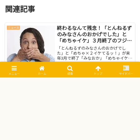
関連記事
終わるなんて残念！「とんねるず
ニュース
のみなさんのおかげでした」と
「めちゃイケ」３月終了のフジテ
レビ
「とんねるずのみなさんのおかげでし
た」と「めちゃ×２イケてるッ！」が来
年3月で終了「みなおか」「めちゃイケ」
が長く放送してきたが、来年3月で番組を
終了する。１９８８年に「とんねるずの
みなさんのおかげです」で放送がスター
メニュー
ホーム
検索
トップ
サイドバー
トして３０年！長寿番組...
なばなの里イルミネーションはこ
ニュース
どもにも大人気！
なばなの里は三重県桑名市長島町にある
フラワーパークです。イルミネーション
はもう15回目。今回のテーマは「ＪＡＰ
ＡＮ～日本の情景～」です。国内最大級
のイルミネーションのなばなの里イルミ
ネーションに行ってきましたので、アク
セス方法や混雑状況、休...
メールの宛名を部署で書きたい!!
ニュース
社内、社外、会社名のみの場合